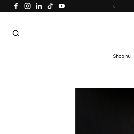
Ga naar content
Facebook
Instagram
LinkedIn
TikTok
YouTube
Vorige
Shop nu