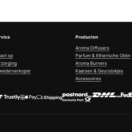
rvice
Producten
Aroma Diffusers
act op
Parfum & Etherische Oliën
rzorging
Aroma Burners
wederverkoper
Kaarsen & Geurstokjes
Accessoires
Shipping