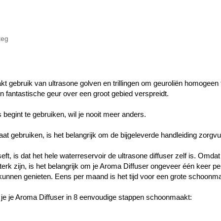
teg
t gebruik van ultrasone golven en trillingen om geuroliën homogeen
fantastische geur over een groot gebied verspreidt.
begint te gebruiken, wil je nooit meer anders.
aat gebruiken, is het belangrijk om de bijgeleverde handleiding zorgvul
eseft, is dat het hele waterreservoir de ultrasone diffuser zelf is. Om
 sterk zijn, is het belangrijk om je Aroma Diffuser ongeveer één kee
 kunnen genieten.
Eens per maand is het tijd voor een grote schoonm
 je je Aroma Diffuser in 8 eenvoudige stappen schoonmaakt: