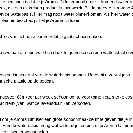
 te beginnen is dat je je Aroma Diffuser nooit onder stromend wate
sis, die een elektrisch product is, nat wordt.
Bij de meeste ultrasone 
van de waterbasis.
Hier mag
nooit
water binnenkomen.
Als hier water 
tplaat en beschadigt het je Aroma Diffuser.
jd los van het netsnoer voordat je gaat schoonmaken.
n we aan om een vochtige doek te gebruiken en een wattenstaafje vo
eeg de binnenkant van de waterbasis schoon.
Bevochtig vervolgens he
amische plaatje op de bodem.
ngeveer één keer per week schoon om te voorkomen dat sterke essenti
achterblijven, wat de levensduur kan verkorten.
jd om je Aroma Diffuser een grote schoonmaakbeurt te geven die je in
ft van de waterbasis, voeg wat witte azijn toe en zet je Aroma Diffuse
et azijnwater wegspoelen.