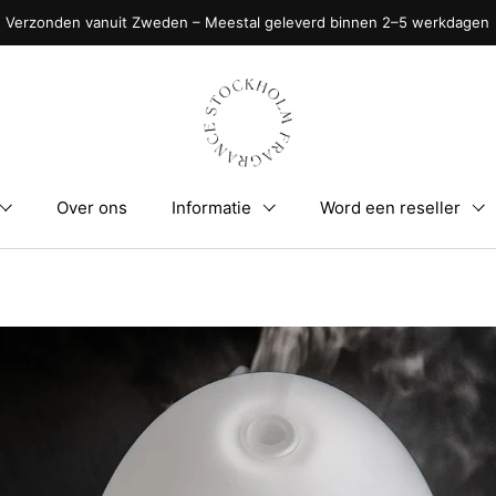
Verzonden vanuit Zweden – Meestal geleverd binnen 2–5 werkdagen
Over ons
Informatie
Word een reseller