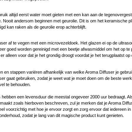
bruik altijd eerst water moet gieten met een kan aan de tegenovergeste
.
Nooit andersom beginnen met geurolie.
Dit is om het keramische p
 kan raken als de geurolie erop achterblijft.
fuser af te vegen met een microvezeldoek. Het glazen ei op de ultras
eer goed worden gereinigd met een beetje afwasmiddel om het op te 
er alleen voor dat je het grondig droogt voordat je het terugplaatst op
n en stappen variëren afhankelijk van welke Aroma Diffuser je gebrui
user gaat gebruiken, zodat je weet wat je moet doen om de beste werk
vel te behouden.
s hebben een levensduur die meestal ongeveer 2000 uur bedraagt. Al
maakt zoals hierboven beschreven, zul je merken dat je Aroma Diffu
 voorzichtig met hoe je ervoor zorgt en zorg ervoor dat iedereen in
 onderhoud, zodat je lang van dit magische product kunt genieten.