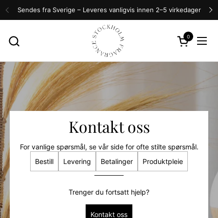
Hopp over til innhold
Sendes fra Sverige – Leveres vanligvis innen 2–5 virkedager
Forrige
N
0
Åpen kurven
Åpne
Kontakt oss
For vanlige spørsmål, se vår side for ofte stilte spørsmål.
Bestill
Levering
Betalinger
Produktpleie
Trenger du fortsatt hjelp?
Kontakt oss