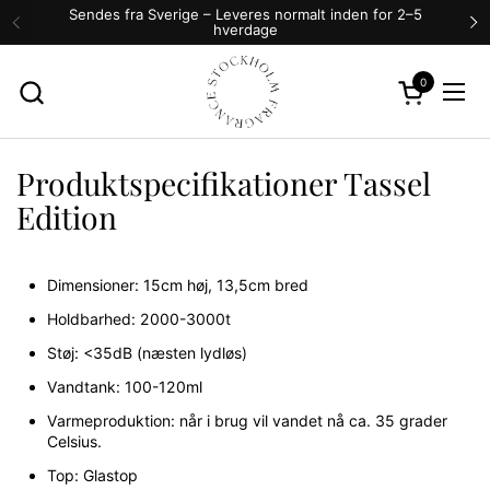
Gå til indhold
Sendes fra Sverige – Leveres normalt inden for 2–5
hverdage
Forrige
N
0
Åben vogn
Åbn 
Produktspecifikationer Tassel
Edition
Dimensioner: 15cm høj, 13,5cm bred
Holdbarhed: 2000-3000t
Støj: <35dB (næsten lydløs)
Vandtank: 100-120ml
Varmeproduktion: når i brug vil vandet nå ca. 35 grader
Celsius.
Top: Glastop